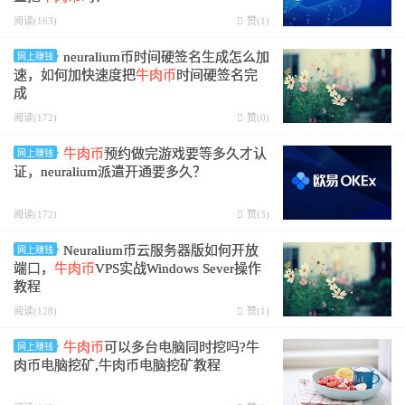
阅读(163)
赞(
1
)
neuralium币时间硬签名生成怎么加
网上赚钱
速，如何加快速度把
牛肉币
时间硬签名完
成
阅读(172)
赞(
0
)
牛肉币
预约做完游戏要等多久才认
网上赚钱
证，neuralium派遣开通要多久？
阅读(172)
赞(
3
)
Neuralium币云服务器版如何开放
网上赚钱
端口，
牛肉币
VPS实战Windows Sever操作
教程
阅读(128)
赞(
1
)
牛肉币
可以多台电脑同时挖吗?牛
网上赚钱
肉币电脑挖矿,牛肉币电脑挖矿教程