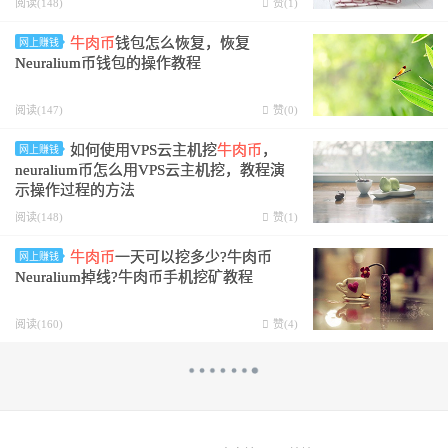
阅读(148)
赞(
1
)
牛肉币
钱包怎么恢复，恢复
网上赚钱
Neuralium币钱包的操作教程
阅读(147)
赞(
0
)
如何使用VPS云主机挖
牛肉币
，
网上赚钱
neuralium币怎么用VPS云主机挖，教程演
示操作过程的方法
阅读(148)
赞(
1
)
牛肉币
一天可以挖多少?牛肉币
网上赚钱
Neuralium掉线?牛肉币手机挖矿教程
阅读(160)
赞(
4
)