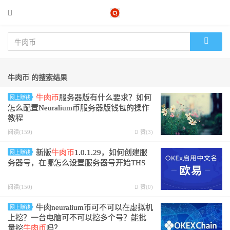
牛肉币 的搜索结果
牛肉币
服务器版有什么要求？如何
网上赚钱
怎么配置Neuralium币服务器版钱包的操作
教程
阅读(159)
赞(
3
)
新版
牛肉币
1.0.1.29，如何创建服
网上赚钱
务器号，在哪怎么设置服务器号开始THS
阅读(150)
赞(
0
)
牛肉neuralium币可不可以在虚拟机
网上赚钱
上挖？一台电脑可不可以挖多个号？能批
量挖
牛肉币
吗？